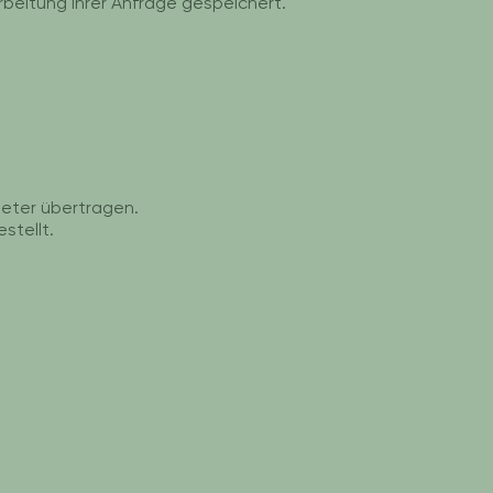
rbeitung Ihrer Anfrage gespeichert.
eter übertragen.
stellt.