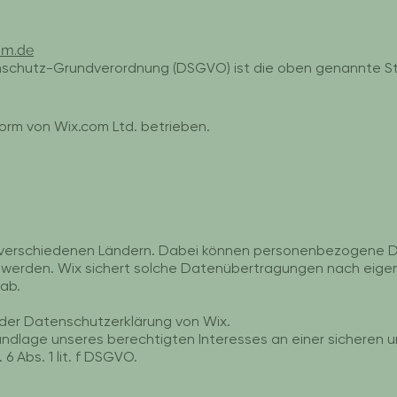
um.de
enschutz-Grundverordnung (DSGVO) ist die oben genannte Ste
form von Wix.com Ltd. betrieben.
n verschiedenen Ländern. Dabei können personenbezogene D
n werden. Wix sichert solche Datenübertragungen nach eig
ab.
n der Datenschutzerklärung von Wix.
ndlage unseres berechtigten Interesses an einer sicheren un
 Abs. 1 lit. f DSGVO.