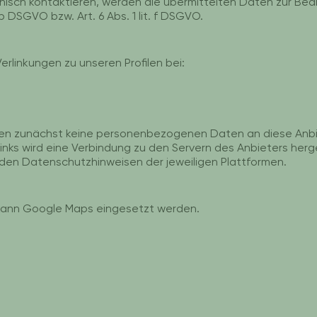
onisch kontaktieren, werden die übermittelten Daten zur Bea
 b DSGVO bzw. Art. 6 Abs. 1 lit. f DSGVO.
erlinkungen zu unseren Profilen bei:
en zunächst keine personenbezogenen Daten an diese Anbi
Links wird eine Verbindung zu den Servern des Anbieters herge
n den Datenschutzhinweisen der jeweiligen Plattformen.
 kann Google Maps eingesetzt werden.